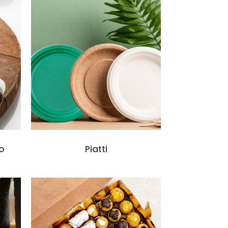
no
Piatti