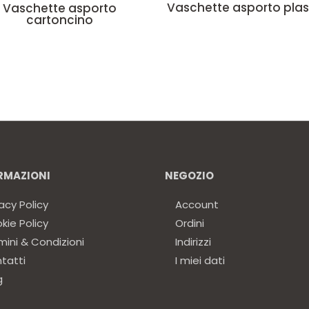
Vaschette asporto plas
Vaschette asporto
cartoncino
RMAZIONI
NEGOZIO
acy Policy
Account
kie Policy
Ordini
mini & Condizioni
Indirizzi
tatti
I miei dati
g