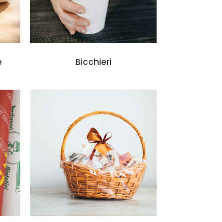
e
Bicchieri