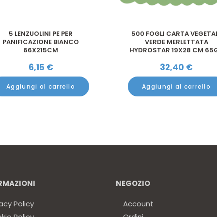
5 LENZUOLINI PE PER
500 FOGLI CARTA VEGETA
PANIFICAZIONE BIANCO
VERDE MERLETTATA
66X215CM
HYDROSTAR 19X28 CM 65
6,15
€
32,40
€
Aggiungi al carrello
Aggiungi al carrello
RMAZIONI
NEGOZIO
acy Policy
Account
kie Policy
Ordini