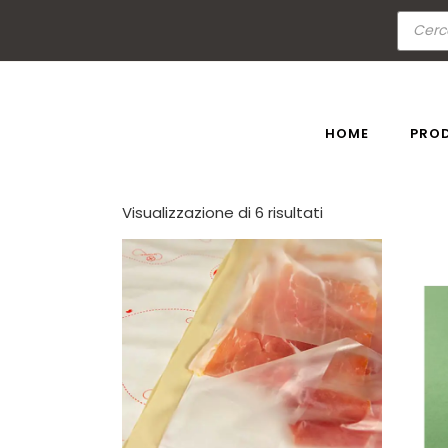
Skip
Ricerc
to
prodot
the
content
HOME
PRO
Visualizzazione di 6 risultati