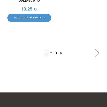
DAMASCATO
10,25
€
Aggiungi al carrello
1
2
3
4