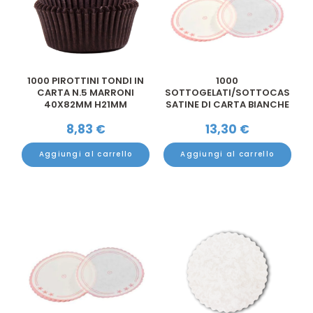
1000 PIROTTINI TONDI IN
1000
CARTA N.5 MARRONI
SOTTOGELATI/SOTTOCAS
40X82MM H21MM
SATINE DI CARTA BIANCHE
DECORATE Ø 1...
8,83
€
13,30
€
Aggiungi al carrello
Aggiungi al carrello