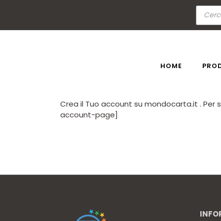
Skip
Ricerc
to
prodot
the
content
HOME
PRO
Crea il Tuo account su mondocarta.it . Per 
account-page]
INFO