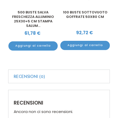
30
500 BUSTE SALVA
100 BUSTE SOTTOVUOTO
1
E
FRESCHEZZA ALLUMINIO
GOFFRATE 50X80 CM
25X30+5 CM STAMPA
SALUM...
92,72
€
61,78
€
Aggiungi al carrello
Aggiungi al carrello
RECENSIONI (0)
RECENSIONI
Ancora non ci sono recensioni.