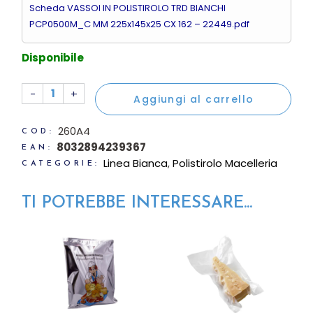
Scheda VASSOI IN POLISTIROLO TRD BIANCHI
PCP0500M_C MM 225x145x25 CX 162 – 22449.pdf
Disponibile
580 Vaschette polistirolo 162 22,5x14,5x2,5cm bianche q
-
+
Aggiungi al carrello
260A4
COD:
8032894239367
EAN:
Linea Bianca
,
Polistirolo Macelleria
CATEGORIE:
TI POTREBBE INTERESSARE...