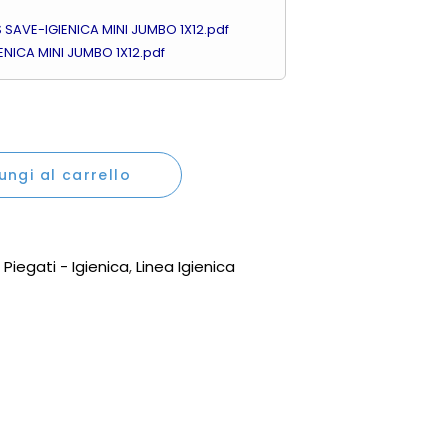
SAVE-IGIENICA MINI JUMBO 1X12.pdf
NICA MINI JUMBO 1X12.pdf
bo 160mt h9,2cm 2veli pura cellulosa 5,5kg quantity
ungi al carrello
 Piegati - Igienica
,
Linea Igienica