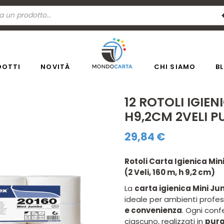
a
ti
DOTTI
NOVITÀ
CHI SIAMO
B
12 ROTOLI IGIE
H9,2CM 2VELI P
29,84
€
Rotoli Carta Igienica Min
(2 Veli, 160 m, h 9,2 cm)
La
carta igienica Mini Ju
ideale per ambienti profes
e convenienza
. Ogni con
ciascuno, realizzati in
pura