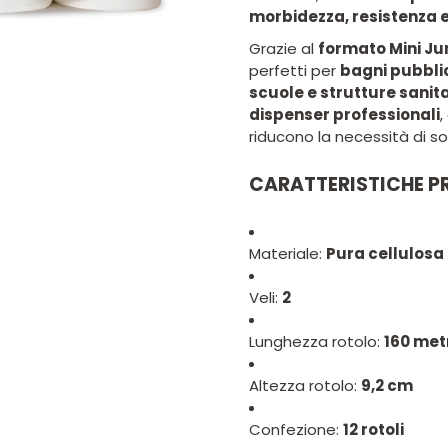
morbidezza, resistenza
Grazie al
formato Mini Ju
perfetti per
bagni pubblici
scuole e strutture sanit
dispenser professionali
,
riducono la necessità di so
CARATTERISTICHE PR
Materiale:
Pura cellulosa 
Veli:
2
Lunghezza rotolo:
160 met
Altezza rotolo:
9,2 cm
Confezione:
12 rotoli