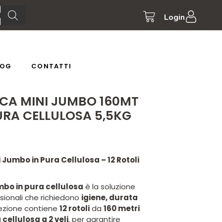
Login
LOG
CONTATTI
NICA MINI JUMBO 160MT
URA CELLULOSA 5,5KG
i Jumbo in Pura Cellulosa – 12 Rotoli
mbo in pura cellulosa
è la soluzione
sionali che richiedono
igiene, durata
fezione contiene
12 rotoli
da
160 metri
 cellulosa a 2 veli
, per garantire