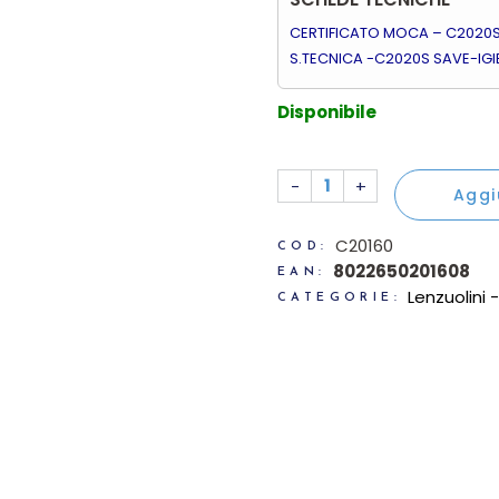
CERTIFICATO MOCA – C2020S 
S.TECNICA -C2020S SAVE-IGIE
Disponibile
12 Rotoli igienica mini jum
-
+
Aggi
C20160
COD:
8022650201608
EAN:
Lenzuolini -
CATEGORIE: