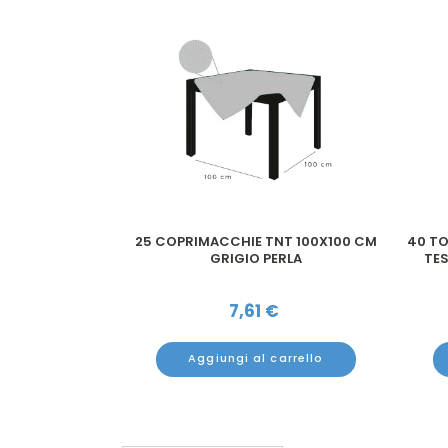
 DELUX IN CARTA
25 COPRIMACCHIE TNT 100X100 CM
40 TO
 STAMPA P...
GRIGIO PERLA
TES
€
7,61
€
arrello
Aggiungi al carrello