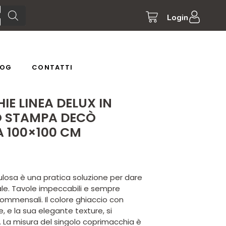
Login
LOG
CONTATTI
E LINEA DELUX IN
O STAMPA DECÒ
A 100×100 CM
lulosa è una pratica soluzione per dare
cale. Tavole impeccabili e sempre
ommensali. Il colore ghiaccio con
, e la sua elegante texture, si
. La misura del singolo coprimacchia è