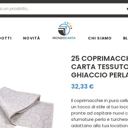
a
ti
DOTTI
NOVITÀ
CHI SIAMO
B
25 COPRIMACCHI
CARTA TESSUT
GHIACCIO PERL
32,33
€
Il coprimacchie in pura cel
un tocco di stile al tuo lo
pronte ad ospitare nuovi c
sfumature perla e turchese
adattano alla tua location