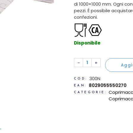
di 1000×1000 mm. Ogni con
pezzi. È possibile acquista
confezioni.
Disponibile
25 Coprimacchie linea Del
-
+
Aggi
300N
COD:
8029055550270
EAN:
Coprimacch
CATEGORIE:
Coprimacch
.