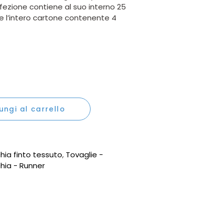
fezione contiene al suo interno 25
re l’intero cartone contenente 4
ux in carta tessuto stampa decò ghiaccio perla 100x100 cm q
ungi al carrello
ia finto tessuto
,
Tovaglie -
ia - Runner