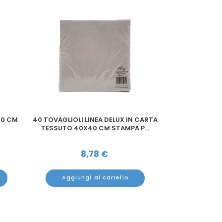
00 CM
40 TOVAGLIOLI LINEA DELUX IN CARTA
25 COPRIMACC
TESSUTO 40X40 CM STAMPA P...
GRI
8,78
€
Aggiungi al carrello
Aggiun