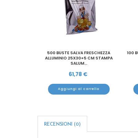
4X30 CM STAMPA
500 BUSTE SALVA FRESCHEZZA
100 
ERDURA
ALLUMINIO 25X30+5 CM STAMPA
SALUM...
€
61,78
€
arrello
Aggiungi al carrello
RECENSIONI (0)