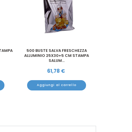
STAMPA
500 BUSTE SALVA FRESCHEZZA
100 BUSTE S
ALLUMINIO 25X30+5 CM STAMPA
5
SALUM...
61,78
€
9
Aggiungi al carrello
Aggiun