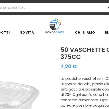
a
ti
DOTTI
NOVITÀ
CHI SIAMO
B
50 VASCHETTE 
375CC
7,20
€
Le pratiche vaschette in O
l’asporto dei cibi, grazie a
anti goccia è possibile con
di 70°. Ogni confezione ha
contatto alimentare. Ogni
pz. ed è possibile acquista