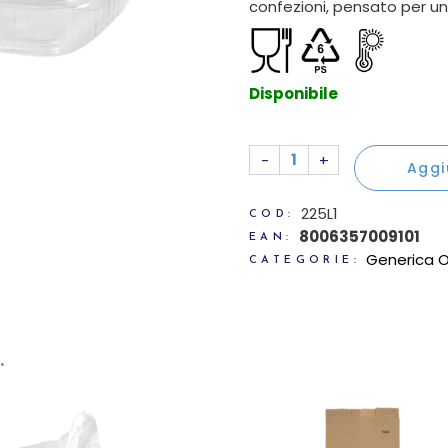
confezioni, pensato per un
Disponibile
50 Vaschette OPS rettango
-
+
Aggi
225L1
COD:
8006357009101
EAN:
Generica 
CATEGORIE:
.