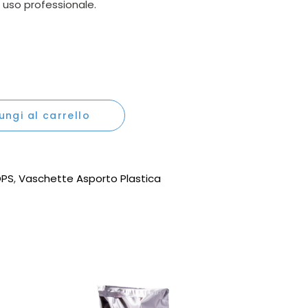
 uso professionale.
lari AB 375CC quantity
ungi al carrello
OPS
,
Vaschette Asporto Plastica