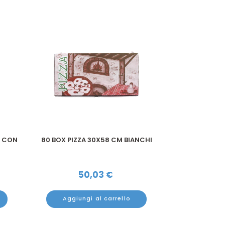
O CON
80 BOX PIZZA 30X58 CM BIANCHI
50 PIATTI PIANI
ROTONDI 
50,03
€
1
Aggiungi al carrello
Aggiun