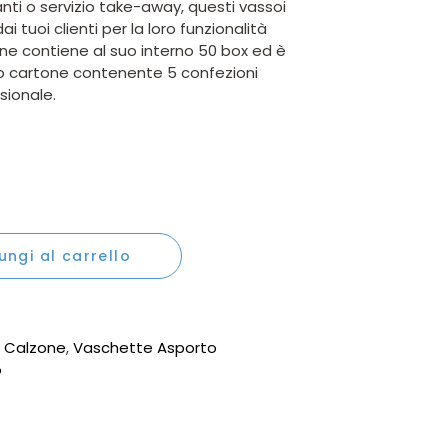
ranti o servizio take-away, questi vassoi
 tuoi clienti per la loro funzionalità
ne contiene al suo interno 50 box ed è
ero cartone contenente 5 confezioni
sionale.
ncino 21x15cm h3cm avana quantity
ungi al carrello
e Calzone
,
Vaschette Asporto
o