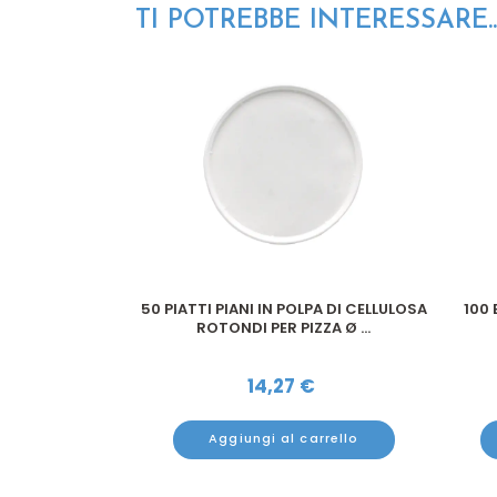
TI POTREBBE INTERESSARE..
8 CM BIANCHI
50 PIATTI PIANI IN POLPA DI CELLULOSA
100
ROTONDI PER PIZZA Ø ...
€
14,27
€
arrello
Aggiungi al carrello