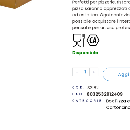
Perfetti per pizzerie, risto
pizza saranno apprezzati dai
ed estetica. Ogni confezio
possibile acquistare l’int
pensate per un uso profes
Disponibile
50 Vassoio pizza in carto
-
+
Aggi
S21B2
COD:
8032532912409
EAN:
Box Pizza 
CATEGORIE:
Cartoncin