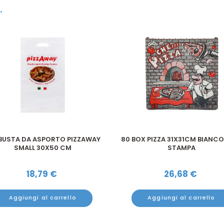
.
 BUSTA DA ASPORTO PIZZAWAY
80 BOX PIZZA 31X31CM BIANC
SMALL 30X50 CM
STAMPA
18,79
€
26,68
€
Aggiungi al carrello
Aggiungi al carrello