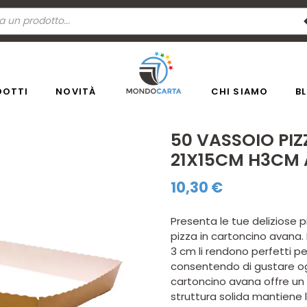
a
ti
DOTTI
NOVITÀ
CHI SIAMO
B
50 VASSOIO PI
21X15CM H3CM
10,30
€
Presenta le tue deliziose p
pizza in cartoncino avana. 
3 cm li rendono perfetti per
consentendo di gustare og
cartoncino avana offre un 
struttura solida mantiene 