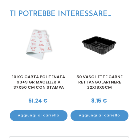
TI POTREBBE INTERESSARE...
E
10 KG CARTA POLITENATA
50 VASCHETTE CARNE
1
90+9 GR MACELLERIA
RETTANGOLARI NERE
37X50 CM CON STAMPA
22X18X5CM
3
51,24
€
8,15
€
Aggiungi al carrello
Aggiungi al carrello