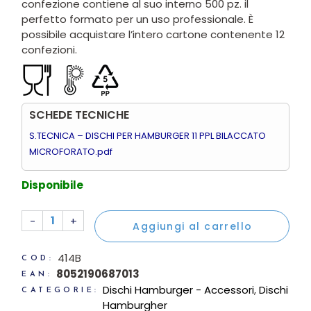
confezione contiene al suo interno 500 pz. il
perfetto formato per un uso professionale. È
possibile acquistare l’intero cartone contenente 12
confezioni.
SCHEDE TECNICHE
S.TECNICA – DISCHI PER HAMBURGER 11 PPL BILACCATO
MICROFORATO.pdf
Disponibile
500gr Dischi PP microforati per hamburger Ø 11 cm quant
-
+
Aggiungi al carrello
414B
COD:
8052190687013
EAN:
Dischi Hamburger - Accessori
,
Dischi
CATEGORIE:
Hamburgher