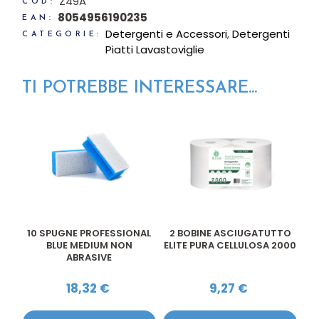
Z49A
COD:
8054956190235
EAN:
Detergenti e Accessori
,
Detergenti
CATEGORIE:
Piatti Lavastoviglie
TI POTREBBE INTERESSARE...
TO
10 SPUGNE PROFESSIONAL
2 BOBINE ASCIUGATUTTO
1
000
BLUE MEDIUM NON
ELITE PURA CELLULOSA 2000
ABRASIVE
18,32
€
9,27
€